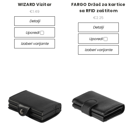
WIZARD Vizitar
FARGO Držač za kartice
sa RFID zaštitom
€1.49
€2.25
Detalji
Detalji
Uporedi
Uporedi
Izaberi varijante
Izaberi varijante