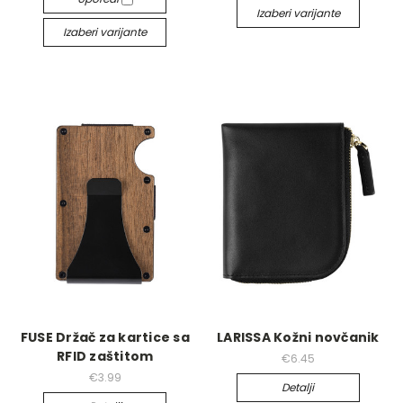
Izaberi varijante
Izaberi varijante
FUSE Držač za kartice sa
LARISSA Kožni novčanik
RFID zaštitom
€6.45
€3.99
Detalji