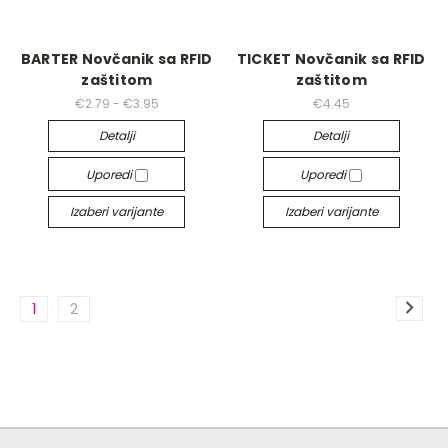
BARTER Novčanik sa RFID
TICKET Novčanik sa RFID
zaštitom
zaštitom
€2.79 - €3.95
€4.45
Detalji
Detalji
Uporedi
Uporedi
Izaberi varijante
Izaberi varijante
1
2