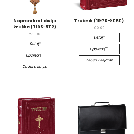
Naprsni krst divlja
Trebnik (11970-8050)
kruška (7108-8112)
€0.00
€0.00
Detalji
Detalji
Uporedi
Uporedi
Izaberi varijante
Dodaj u korpu