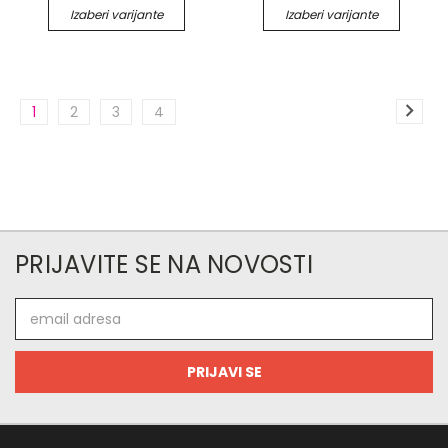
Izaberi varijante
Izaberi varijante
1
2
3
4
PRIJAVITE SE NA NOVOSTI
Email
adresa