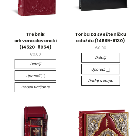
Trebnik
Torba za svešteničku
crkvenoslovenski
odeždu (14589-8130)
(14520-8054)
€0.00
€0.00
Detalji
Detalji
Uporedi
Uporedi
Dodaj u korpu
Izaberi varijante