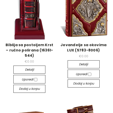
Biblija sa postoljem Krst
Jevanđelje sa okovima
– ručno polirana (16361-
LUX (5783-8006)
544)
€0.00
€0.00
Detalji
Detalji
Uporedi
Uporedi
Dodaj u korpu
Dodaj u korpu