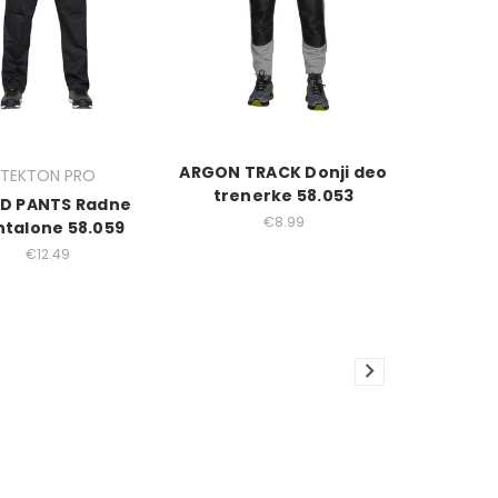
ARGON TRACK Donji deo
TEKTON PRO
trenerke 58.053
D PANTS Radne
€8.99
talone 58.059
€12.49