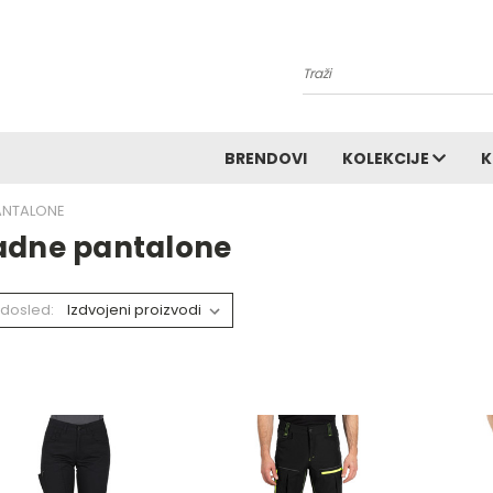
Pretraga
BRENDOVI
KOLEKCIJE
K
ANTALONE
adne pantalone
dosled: