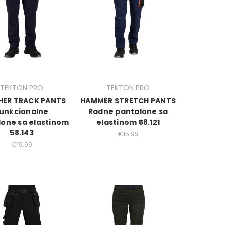
TEKTON PRO
TEKTON PRO
HER TRACK PANTS
HAMMER STRETCH PANTS
unkcionalne
Radne pantalone sa
lone sa elastinom
elastinom 58.121
58.143
€15.99
€19.99