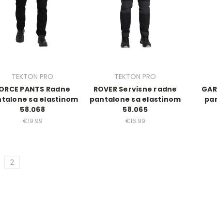
TEKTON PRO
TEKTON PRO
ORCE PANTS Radne
ROVER Servisne radne
GAR
talone sa elastinom
pantalone sa elastinom
pan
58.068
58.065
€19.99
€16.99
2