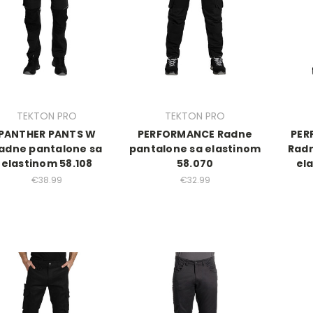
TEKTON PRO
TEKTON PRO
PANTHER PANTS W
PERFORMANCE Radne
PER
adne pantalone sa
pantalone sa elastinom
Radn
elastinom 58.108
58.070
el
€38.99
€32.99