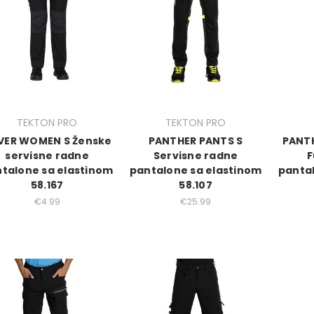
TEKTON PRO
TEKTON PRO
VER WOMEN S Ženske
PANTHER PANTS S
PANT
servisne radne
Servisne radne
F
talone sa elastinom
pantalone sa elastinom
panta
58.167
58.107
€4.99
€25.99