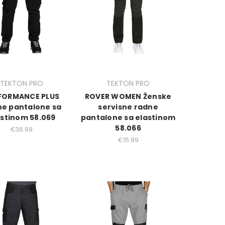
TEKTON PRO
TEKTON PRO
FORMANCE PLUS
ROVER WOMEN Ženske
e pantalone sa
servisne radne
astinom 58.069
pantalone sa elastinom
58.066
€36.99
€15.99