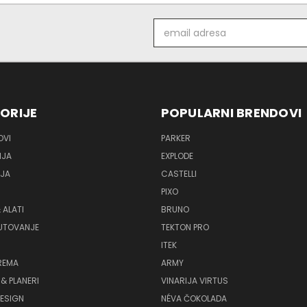
Email
adresa
ORIJE
POPULARNI BRENDOVI
OVI
PARKER
IJA
EXPLODE
IJA
CASTELLI
PIXO
 ALATI
BRUNO
PUTOVANJE
TEKTON PRO
ITEK
REMA
ARMY
& PLANERI
VINARIJA VIRTUS
ESIGN
NÉVA ČOKOLADA