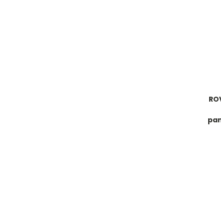
RO
pan