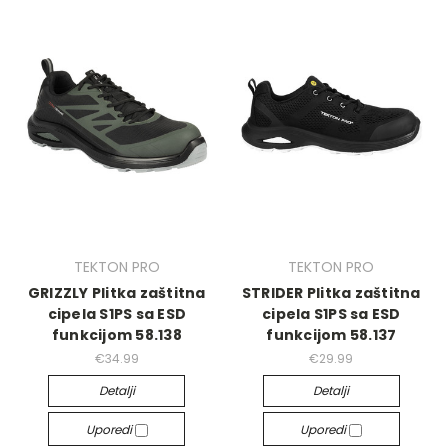
TEKTON PRO
TEKTON PRO
GRIZZLY Plitka zaštitna
STRIDER Plitka zaštitna
cipela S1PS sa ESD
cipela S1PS sa ESD
funkcijom 58.138
funkcijom 58.137
€34.99
€29.99
Detalji
Detalji
Uporedi
Uporedi