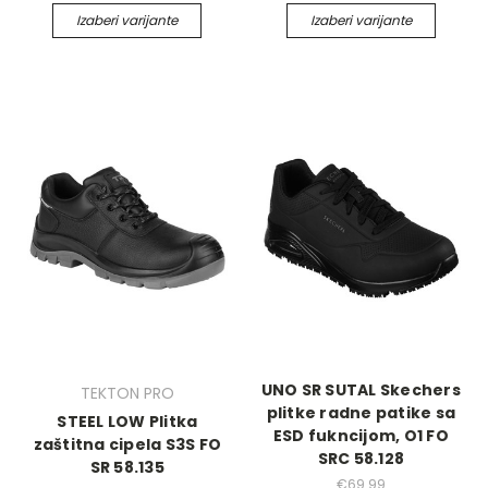
Izaberi varijante
Izaberi varijante
UNO SR SUTAL Skechers
TEKTON PRO
plitke radne patike sa
STEEL LOW Plitka
ESD fukncijom, O1 FO
zaštitna cipela S3S FO
SRC 58.128
SR 58.135
€69.99