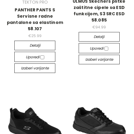
ULMUS Skechers plitke
TEKTON PRO
zaštitne cipele sa ESD
PANTHER PANTS S
funkcijom, S3 SRC ESD
Servisne radne
58.085
pantalone sa elastinom
€94.99
58.107
€25.99
Detalji
Detalji
Uporedi
Uporedi
Izaberi varijante
Izaberi varijante