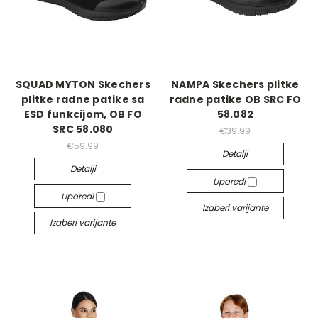
SQUAD MYTON Skechers
NAMPA Skechers plitke
plitke radne patike sa
radne patike OB SRC FO
ESD funkcijom, OB FO
58.082
SRC 58.080
€39.99
€59.99
Detalji
Detalji
Uporedi
Uporedi
Izaberi varijante
Izaberi varijante