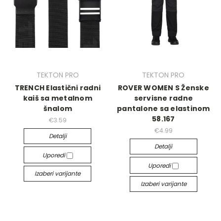
TEKTON PRO
TEKTON PRO
TRENCH Elastični radni
ROVER WOMEN S Ženske
kaiš sa metalnom
servisne radne
šnalom
pantalone sa elastinom
58.167
€3.59
€4.99
Detalji
Detalji
Uporedi
Uporedi
Izaberi varijante
Izaberi varijante