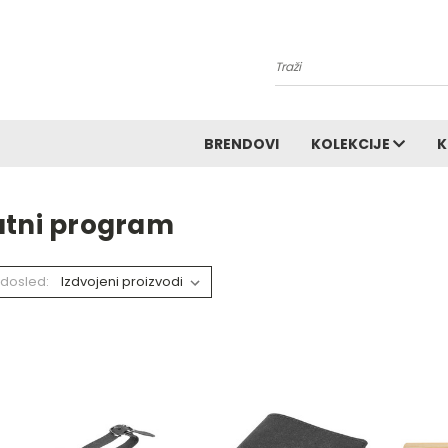
Pretraga
BRENDOVI
KOLEKCIJE
K
utni program
dosled: