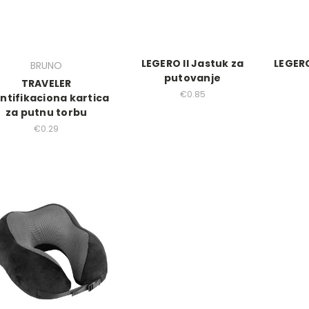
LEGERO II Jastuk za
LEGERO
BRUNO
putovanje
TRAVELER
€0.85
ntifikaciona kartica
za putnu torbu
€0.29