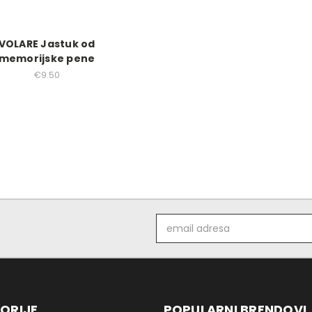
VOLARE Jastuk od
memorijske pene
€9.50
Email
adresa
ORIJE
POPULARNI BRENDOVI