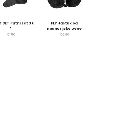
 SET Putni set 3 u
FLY Jastuk od
1
memorijske pene
€1.50
€6.90