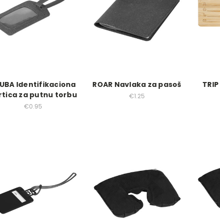
UBA Identifikaciona
ROAR Navlaka za pasoš
TRIP
rtica za putnu torbu
€1.25
€0.95